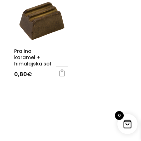
Pralina
karamel +
himalajska sol
0,80
€
0