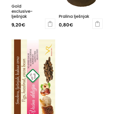
Gold
exclusive-
lješnjak
Pralina lješnjak
9,20
€
0,80
€