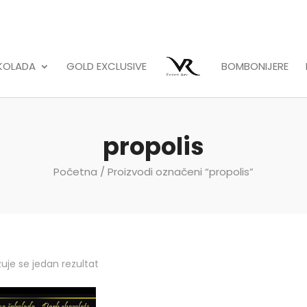
KOLADA
GOLD EXCLUSIVE
BOMBONIJERE
propolis
Početna
/ Proizvodi označeni “propolis”
zuje se jedan rezultat