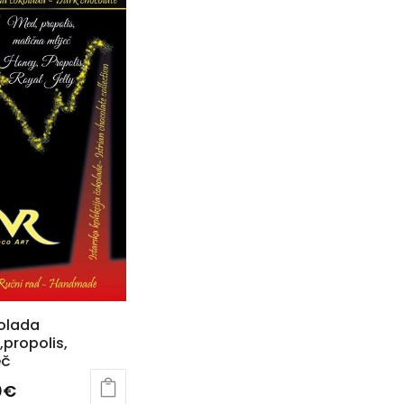
olada
propolis,
eč
0
€