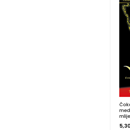
Čok
med,
mlij
5,3