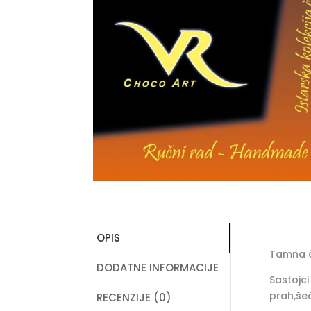
OPIS
Tamna č
DODATNE INFORMACIJE
Sastojc
prah,šeć
RECENZIJE (0)