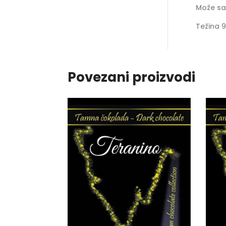
Može sa
Težina 
Povezani proizvodi