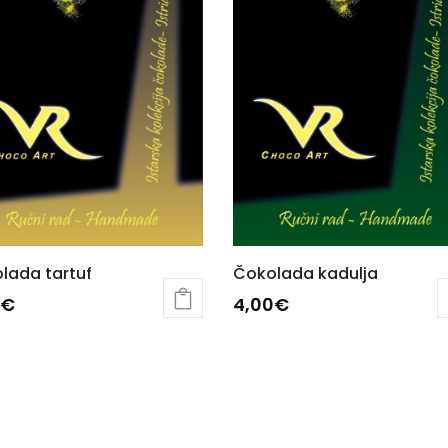
lada tartuf
Čokolada kadulja
€
4,00
€