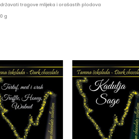
državati tragove mlijeka i orašastih plodova
90 g