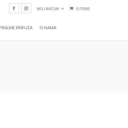
MOJ RAČUN
0 ITEMS
PRALINE RINFUZA
O NAMA
d