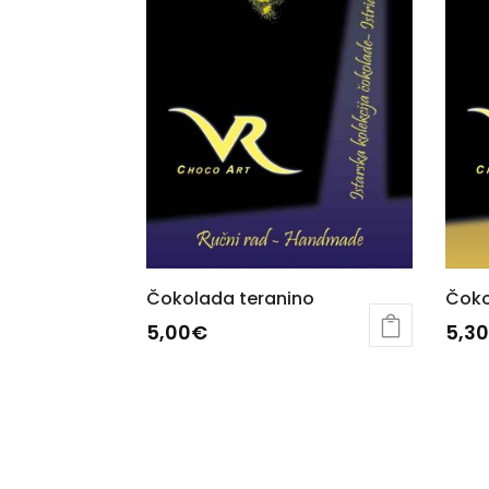
Čokolada teranino
Čoko
5,00
€
5,30