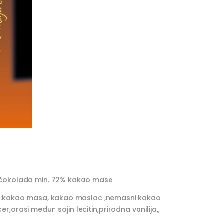
okolada min. 72% kakao mase
i :kakao masa, kakao maslac ,nemasni kakao
er,orasi medun sojin lecitin,prirodna vanilija,,