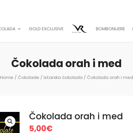
KOLADA
GOLD EXCLUSIVE
BOMBONIJERE
Čokolada orah i med
Home
/
Čokolade
/
Istarska čokolada
/ Čokolada orah i me
Čokolada orah i med
5,00
€