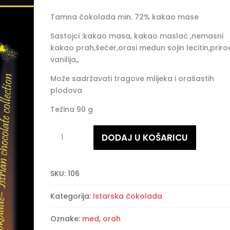
Tamna čokolada min. 72% kakao mase
Sastojci :kakao masa, kakao maslac ,nemasni
kakao prah,šećer,orasi medun sojin lecitin,prir
vanilija,,
Može sadržavati tragove mlijeka i orašastih
plodova
Težina 90 g
Čokolada
DODAJ U KOŠARICU
orah
i
med
SKU:
106
količina
Kategorija:
Istarska čokolada
Oznake:
med
,
orah