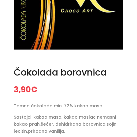
Čokolada borovnica
3,90
€
Tamna čokolada min. 72% kakao mase
Sastojci :kakao masa, kakao maslac nemasni
kakao prah,šećer, dehidrirana borovnica,sojin
lecitin,prirodna vanilija,