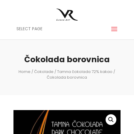
SELECT PAGE
Čokolada borovnica
Home
/
Čokolade
/
Tamna čokolada 72% kakao
/
Čokolada borovnica