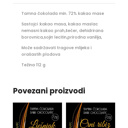
Tamna čokolada min. 72% kakao mase
Sastojci :kakao masa, kakao maslac
nemasni kakao prah,šećer, dehidrirana
borovnica,sojin lecitin,prirodna vanilija,
Može sadržavati tragove mlijeka i
orašastih plodova
Težina 112 g
Povezani proizvodi