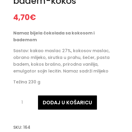
badem-kokos
4,70
€
Namaz bijela čokolada sa kokosom i
bademom
Sastav: kakao maslac 27%, kokosov maslac,
obrano mlijeko, sirutka u prahu, šećer, pasta
badem, kokos brašno, prirodna vanilija,
emulgator sojin lecitin. Namaz sadrži mlijeko
Težina 230 g
Čokoladni
DODAJ U KOŠARICU
namaz-
badem-
kokos
količina
SKU:
164