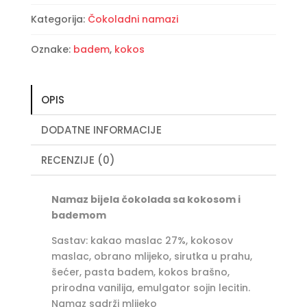
Kategorija:
Čokoladni namazi
Oznake:
badem
,
kokos
OPIS
DODATNE INFORMACIJE
RECENZIJE (0)
Namaz bijela čokolada sa kokosom i
bademom
Sastav: kakao maslac 27%, kokosov
maslac, obrano mlijeko, sirutka u prahu,
šećer, pasta badem, kokos brašno,
prirodna vanilija, emulgator sojin lecitin.
Namaz sadrži mlijeko