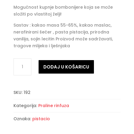
Mogućnost kupnje bombonijere koja se može
složiti po vlastitoj želji!
Sastav : kakao masa 55-65%, kakao maslac,
nerafinirani šećer , pasta pistacija, prirodna
vanilija, sojin lecitin Proizvod može sadržavati,
tragove mlijeka i lješnjaka
Pralina
DODAJ U KOŠARICU
pistacija
količina
SKU:
192
Kategorija:
Praline rinfuza
Oznaka:
pistacio